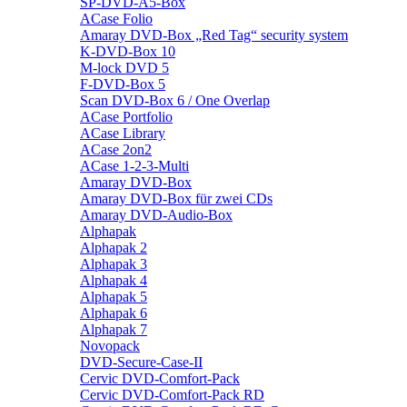
SP-DVD-A5-Box
ACase Folio
Amaray DVD-Box „Red Tag“ security system
K-DVD-Box 10
M-lock DVD 5
F-DVD-Box 5
Scan DVD-Box 6 / One Overlap
ACase Portfolio
ACase Library
ACase 2on2
ACase 1-2-3-Multi
Amaray DVD-Box
Amaray DVD-Box für zwei CDs
Amaray DVD-Audio-Box
Alphapak
Alphapak 2
Alphapak 3
Alphapak 4
Alphapak 5
Alphapak 6
Alphapak 7
Novopack
DVD-Secure-Case-II
Cervic DVD-Comfort-Pack
Cervic DVD-Comfort-Pack RD