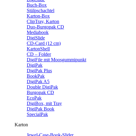
Buch-Box
Stülpschachtel
Karton-Box
ClipTray, Karton
Duo-Burgopak CD
Mediabook
DigiSlide
CD-Card (12 cm)
KartonShell
CD – Folder
DigiFile mit Moosgummipunkt
DigiPak
DigiPak Plus
BookPak
DigiPak A5
Double DigiPak
Burgopak CD
EcoPak
DigiBox, mit Tray
DigiPak Book
SpecialPak
Karton
Jewel-Case-Book-Slider