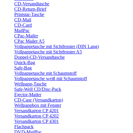
CD-Versandtasche
CD-Return-Brief
Printstar-Tasche
CD-Mail
CD-Card
MailPac
CPac-Mailer
CPac Mailer A5
Vollpappetasche mit Sichtfenster (DIN Lang)
Vollpappetasche mit Sichtfenster A5
Doppel-CD-Versandtasche
Quick-Bag
Safe-Bag
Vollpappetasche mit Schaumstoff
Vollpappetasche weiß mit Schaumstoff
Wellpapp-Tasche
Safe-Well CD/Disc-Pack
Ejector-Mailer
CD-Case (Versandkarton)
Wellpappbox mit Fenster
Versandkarton CP 4201
Versandkarton CP 4202
Versandkarton CP 4301
Flachpack
DVD-MailPac