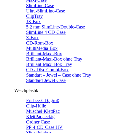
Maxi-Case
SlimLine-Case
Ultra-SlimLine-Case
ClipTray
JX Box
5,2 mm SlimLine-Double-Case
SlimLine 4 CD-Case
Z-Box
CD-Rom-Box
MultiMedia-Box
Brilliant-Maxi-Box
Brilliant-Maxi-Box ohne Tray
Brilliant-Maxi-Box-Tray
CD / Disc Combi-Box
Standart – Jewel – Case ohne Tray
Standard-Jewel-Case
Weichplastik
Frisbee-CD, groß
Clip-Hülle
Muschel-KlettPac
KlettPac, eckig
Ordner Case
PP-4-CD-Case HV
Slim-Polybox