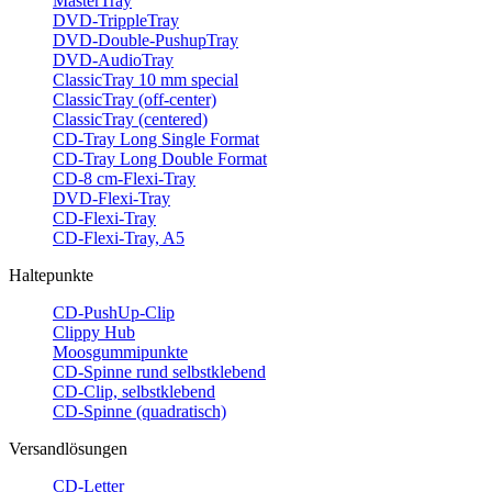
MasterTray
DVD-TrippleTray
DVD-Double-PushupTray
DVD-AudioTray
ClassicTray 10 mm special
ClassicTray (off-center)
ClassicTray (centered)
CD-Tray Long Single Format
CD-Tray Long Double Format
CD-8 cm-Flexi-Tray
DVD-Flexi-Tray
CD-Flexi-Tray
CD-Flexi-Tray, A5
Haltepunkte
CD-PushUp-Clip
Clippy Hub
Moosgummipunkte
CD-Spinne rund selbstklebend
CD-Clip, selbstklebend
CD-Spinne (quadratisch)
Versandlösungen
CD-Letter