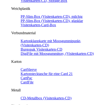
Visitenkarten-CD, Storage-Box
Weichplastik
PP-Slim-Box (Visitenkarten-CD), milchig
PP-Slim-Box (Visitenkarten-CD), glasklar
Visitenkarten-Card-Box
Verbundmaterial
Kartonklappkarte mit Moosgummipunkt,
(Visitenkarten-CD)
Burgopak Visitenkarten-CD
DigiFile mit Moosgummitray, (Visitenkarten-CD)
Karton
CartSleeve
Kartonstecktasche für eine Card 21
CartPac
CardFile
Metall
CD-Metallbox (Visitenkarten-CD)