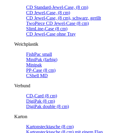
CD Standard-Jewel-Case, (8 cm)
CD Jewel-Case, (8 cm)
CD Jewel-Case, (8 cm), schwarz, gerillt
TwoPiece CD Jewel-Case (8 cm)
SlimLine-Case (8 cm)
CD Jewel-Case ohne Tray
Weichplastik
FishPac small
MiniPak (farbig)
Minipak
PP-Case (8 cm)
CShell MD
Verbund
CD-Card (8 cm)
DigiPak (8 cm)
DigiPak double (8 cm)
Karton
Kartonstecktasche (8 cm)
Kartonstecktasche (8 cm) mit einem Flap