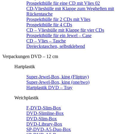
Prospekthülle für eine CD mit Vlies 02
CD-Vlieshülle mit Klappe zum Wegheften mit
Rückentasche
Prospekthülle für 2 CDs mit Vlies
Prospekthülle für 4 CDs
CD – Vlieshülle mit Klappe für vier CDs
Prospekthülle für ein Jewel – Case
CD – Vlies – Tasche
Dreieckstaschen, selbstklebend
Verpackungen DVD – 12 cm
Hartplastik
Super-Jewel-Box, king (Fliptray)
Super-Jewel-Box, king (one/two)
Hartplastik DVD – Tray
Weichplastik
F-DVD-Slim-Box
DVD-Slimline-Box
DVD-Slim-Box
DVD-Library-Box
SP-DVD-A5-Duo-Box