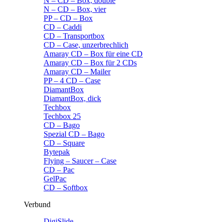
N – CD – Box, double
N – CD – Box, vier
PP – CD – Box
CD – Caddi
CD – Transportbox
CD – Case, unzerbrechlich
Amaray CD – Box für eine CD
Amaray CD – Box für 2 CDs
Amaray CD – Mailer
PP – 4 CD – Case
DiamantBox
DiamantBox, dick
Techbox
Techbox 25
CD – Bago
Spezial CD – Bago
CD – Square
Bytepak
Flying – Saucer – Case
CD – Pac
GelPac
CD – Softbox
Verbund
DigiSlide