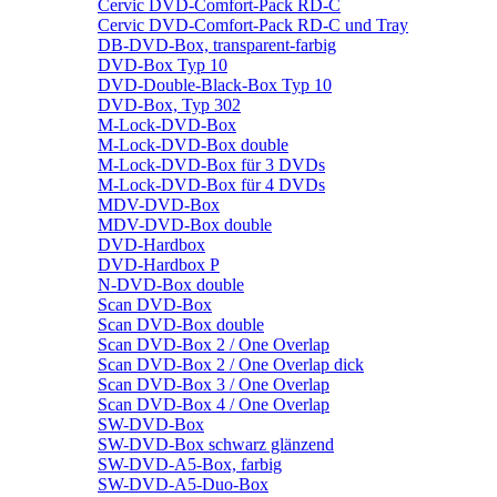
Cervic DVD-Comfort-Pack RD-C
Cervic DVD-Comfort-Pack RD-C und Tray
DB-DVD-Box, transparent-farbig
DVD-Box Typ 10
DVD-Double-Black-Box Typ 10
DVD-Box, Typ 302
M-Lock-DVD-Box
M-Lock-DVD-Box double
M-Lock-DVD-Box für 3 DVDs
M-Lock-DVD-Box für 4 DVDs
MDV-DVD-Box
MDV-DVD-Box double
DVD-Hardbox
DVD-Hardbox P
N-DVD-Box double
Scan DVD-Box
Scan DVD-Box double
Scan DVD-Box 2 / One Overlap
Scan DVD-Box 2 / One Overlap dick
Scan DVD-Box 3 / One Overlap
Scan DVD-Box 4 / One Overlap
SW-DVD-Box
SW-DVD-Box schwarz glänzend
SW-DVD-A5-Box, farbig
SW-DVD-A5-Duo-Box