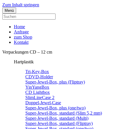
Zum Inhalt springen
Menü
Home
Anfrage
zum Shop
Kontakt
Verpackungen CD – 12 cm
Hartplastik
Tri-Key-Box
CDVD-Holder
Super-Jewel-Box, plus (Fliptray)
YinYangBox
CD Lightbox
SlimLineCase 2
Doppel-Jewel-Case
Super-Jewel-Box, plus (one/two)
Super-Jewel-Box, standard (Slim 5,2 mm)
Super-Jewel-Box, standard (Multi)
Super-Jewel-Box, standard (Fliptray)
Super-Jewel-Box, standard (one/two)