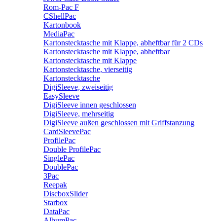
Rom-Pac F
CShellPac
Kartonbook
MediaPac
Kartonstecktasche mit Klappe, abheftbar für 2 CDs
Kartonstecktasche mit Klappe, abheftbar
Kartonstecktasche mit Klappe
Kartonstecktasche, vierseitig
Kartonstecktasche
DigiSleeve, zweiseitig
EasySleeve
DigiSleeve innen geschlossen
DigiSleeve, mehrseitig
DigiSleeve außen geschlossen mit Griffstanzung
CardSleevePac
ProfilePac
Double ProfilePac
SinglePac
DoublePac
3Pac
Reepak
DiscboxSlider
Starbox
DataPac
AlbumPac