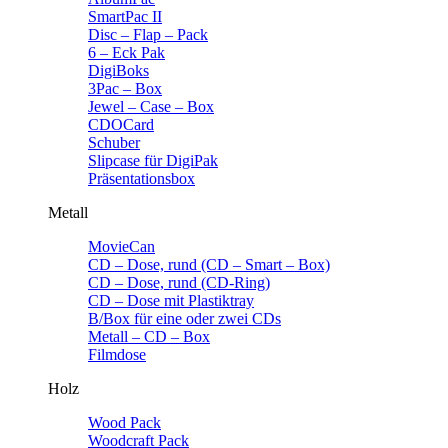
SmartPac II
Disc – Flap – Pack
6 – Eck Pak
DigiBoks
3Pac – Box
Jewel – Case – Box
CDOCard
Schuber
Slipcase für DigiPak
Präsentationsbox
Metall
MovieCan
CD – Dose, rund (CD – Smart – Box)
CD – Dose, rund (CD-Ring)
CD – Dose mit Plastiktray
B/Box für eine oder zwei CDs
Metall – CD – Box
Filmdose
Holz
Wood Pack
Woodcraft Pack