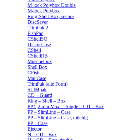
M-lock Polybox Double
M-lock Polybox
Ring-Shell-Box, secure
DiscSaver
TrimPak 2
FishPac
CShellSQ
DiskusCase
CShell
CShellRB
Muschelbox
Shell Box
CFish
MailCase
TrimPak (alte Form)
SLIMpak
CD – Guard
Ring – Shell – Box
PP 5,2 mm Maxi – Single – CD – Box
PP – SlimLine – Case
PP – SlimLine – Case, milchig
PP – Case
Ejector
N – CD – Box