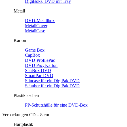
DigiBoks, DVD mit Tray
Metall
DVD-Metallbox
MetallCover
MetallCase
Karton
Game Box
CapBox
DVD-ProfilePac
DVD Pac, Karton
StarBox DVD
SmartPac DVD
Slipcase für ein DigiPak DVD
Schuber für ein DigiPak DVD
Plastiktaschen
PP-Schutzhülle für eine DVD-Box
Verpackungen CD – 8 cm
Hartplastik