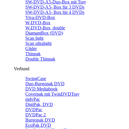
SW-DVD-A5-Duo-Box mit Tray
SW-DVD-A5- Box für 3 DVDs
SW-DVD-A5- Box für 4 DVDs
Viva-DVD-Box
W-DVD-Box
W-DVD-Box, double
DiamantBox (DVD)
Scan light
Scan ultralight
Glider
Thinpak
Double Thinpak
Verbund
SwingCase
Duo-Burgopak DVD
DVD Mediabook
Coverpak mit TwinDVDTray
mdvPac
DigiPak, DVD
DVDPac
DVDPac 2
Burgopak DVD
EcoPak DVD