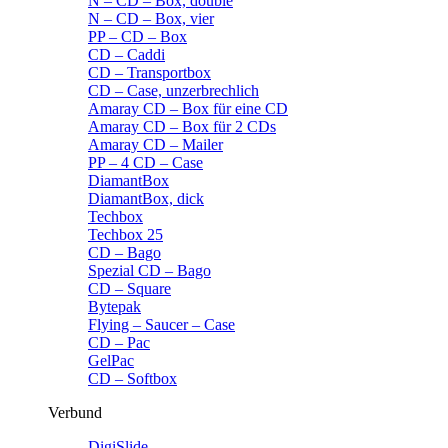
N – CD – Box, double
N – CD – Box, vier
PP – CD – Box
CD – Caddi
CD – Transportbox
CD – Case, unzerbrechlich
Amaray CD – Box für eine CD
Amaray CD – Box für 2 CDs
Amaray CD – Mailer
PP – 4 CD – Case
DiamantBox
DiamantBox, dick
Techbox
Techbox 25
CD – Bago
Spezial CD – Bago
CD – Square
Bytepak
Flying – Saucer – Case
CD – Pac
GelPac
CD – Softbox
Verbund
DigiSlide