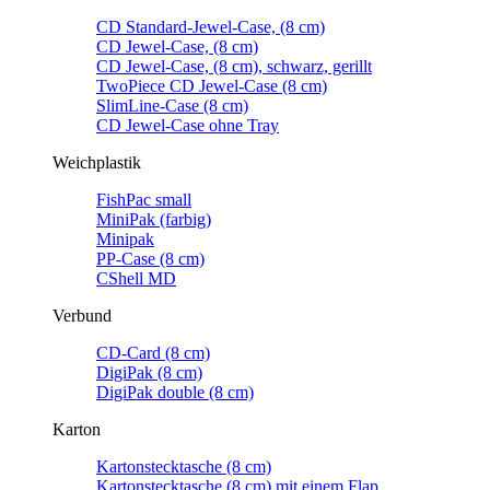
CD Standard-Jewel-Case, (8 cm)
CD Jewel-Case, (8 cm)
CD Jewel-Case, (8 cm), schwarz, gerillt
TwoPiece CD Jewel-Case (8 cm)
SlimLine-Case (8 cm)
CD Jewel-Case ohne Tray
Weichplastik
FishPac small
MiniPak (farbig)
Minipak
PP-Case (8 cm)
CShell MD
Verbund
CD-Card (8 cm)
DigiPak (8 cm)
DigiPak double (8 cm)
Karton
Kartonstecktasche (8 cm)
Kartonstecktasche (8 cm) mit einem Flap