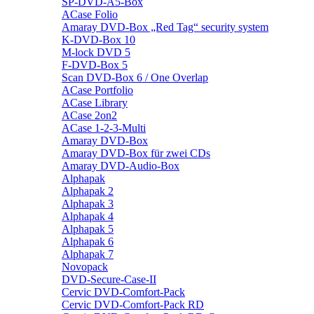
SP-DVD-A5-Box
ACase Folio
Amaray DVD-Box „Red Tag“ security system
K-DVD-Box 10
M-lock DVD 5
F-DVD-Box 5
Scan DVD-Box 6 / One Overlap
ACase Portfolio
ACase Library
ACase 2on2
ACase 1-2-3-Multi
Amaray DVD-Box
Amaray DVD-Box für zwei CDs
Amaray DVD-Audio-Box
Alphapak
Alphapak 2
Alphapak 3
Alphapak 4
Alphapak 5
Alphapak 6
Alphapak 7
Novopack
DVD-Secure-Case-II
Cervic DVD-Comfort-Pack
Cervic DVD-Comfort-Pack RD