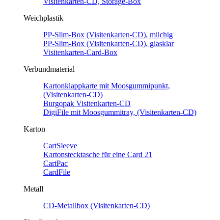
Visitenkarten-CD, Storage-Box
Weichplastik
PP-Slim-Box (Visitenkarten-CD), milchig
PP-Slim-Box (Visitenkarten-CD), glasklar
Visitenkarten-Card-Box
Verbundmaterial
Kartonklappkarte mit Moosgummipunkt,
(Visitenkarten-CD)
Burgopak Visitenkarten-CD
DigiFile mit Moosgummitray, (Visitenkarten-CD)
Karton
CartSleeve
Kartonstecktasche für eine Card 21
CartPac
CardFile
Metall
CD-Metallbox (Visitenkarten-CD)