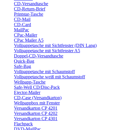
CD-Versandtasche
CD-Return-Brief
Printstar-Tasche
CD-Mail
CD-Card
MailPac
CPac-Mailer
CPac Mailer A5
Vollpappetasche mit Sichtfenster (DIN Lang)
Vollpappetasche mit Sichtfenster A5
Doppel-CD-Versandtasche
Quick-Bag
Safe-Bag
Vollpappetasche mit Schaumstoff
Vollpappetasche weiß mit Schaumstoff
Wellpapp-Tasche
Safe-Well CD/Disc-Pack
Ejector-Mailer
CD-Case (Versandkarton)
Wellpappbox mit Fenster
Versandkarton CP 4201
Versandkarton CP 4202
Versandkarton CP 4301
Flachpack
DVD-MailPac