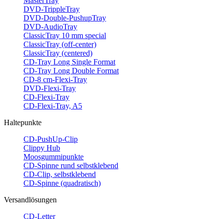
MasterTray
DVD-TrippleTray
DVD-Double-PushupTray
DVD-AudioTray
ClassicTray 10 mm special
ClassicTray (off-center)
ClassicTray (centered)
CD-Tray Long Single Format
CD-Tray Long Double Format
CD-8 cm-Flexi-Tray
DVD-Flexi-Tray
CD-Flexi-Tray
CD-Flexi-Tray, A5
Haltepunkte
CD-PushUp-Clip
Clippy Hub
Moosgummipunkte
CD-Spinne rund selbstklebend
CD-Clip, selbstklebend
CD-Spinne (quadratisch)
Versandlösungen
CD-Letter