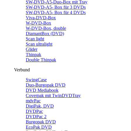
SW-DVD-A5-Duo-Box mit Tray
SW-DVD-A5- Box für 3 DVDs
SW-DVD-A5- Box für 4 DVDs
Viva-DVD-Box
W-DVD-Box
W-DVD-Box, double
DiamantBox (DVD)
Scan light
Scan ultralight
Glider
Thinpak
Double Thinpak
Verbund
SwingCase
Duo-Burgopak DVD
DVD Mediabook
Coverpak mit TwinDVDTray
mdvPac
DigiPak, DVD
DVDPac
DVDPac 2
Burgopak DVD
EcoPak DVD