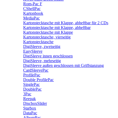
Rom-Pac F
CShellPac
Kartonbook
MediaPac
Kartonstecktasche mit Klappe, abheftbar für 2 CDs
Kartonstecktasche mit Klappe, abheftbar
Kartonstecktasche mit Klappe
Kartonstecktasche, vierseitig
Kartonstecktasche
DigiSleeve, zweiseitig
EasySleeve
DigiSleeve innen geschlossen
DigiSleeve, mehrseitig
DigiSleeve außen geschlossen mit Griffstanzung
CardSleevePac
ProfilePac
Double ProfilePac
SinglePac
DoublePac
3Pac
Reepak
DiscboxSlider
Starbox
DataPac
AlbumPac