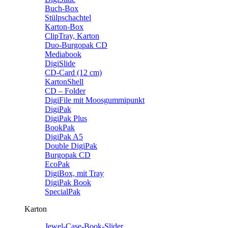
Buch-Box
Stülpschachtel
Karton-Box
ClipTray, Karton
Duo-Burgopak CD
Mediabook
DigiSlide
CD-Card (12 cm)
KartonShell
CD – Folder
DigiFile mit Moosgummipunkt
DigiPak
DigiPak Plus
BookPak
DigiPak A5
Double DigiPak
Burgopak CD
EcoPak
DigiBox, mit Tray
DigiPak Book
SpecialPak
Karton
Jewel-Case-Book-Slider