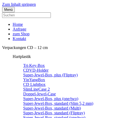
Zum Inhalt springen
Menü
Home
Anfrage
zum Shop
Kontakt
Verpackungen CD – 12 cm
Hartplastik
Tri-Key-Box
CDVD-Holder
Super-Jewel-Box, plus (Fliptray)
YinYangBox
CD Lightbox
SlimLineCase 2
Doppel-Jewel-Case
Super-Jewel-Box, plus (one/two)
Super-Jewel-Box, standard (Slim 5,2 mm)
Super-Jewel-Box, standard (Multi)
Super-Jewel-Box, standard (Fliptray)
Super-Jewel-Box, standard (one/two)