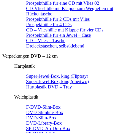
Prospekthülle für eine CD mit Vlies 02
CD-Vlieshülle mit Klappe zum Wegheften mit
Rückentasche
Prospekthülle für 2 CDs mit Vlies
Prospekthülle für 4 CDs
CD – Vlieshülle mit Klappe für vier CDs
Prospekthülle für ein Jewel – Case
CD – Vlies – Tasche
Dreieckstaschen, selbstklebend
Verpackungen DVD – 12 cm
Hartplastik
Super-Jewel-Box, king (Fliptray)
Super-Jewel-Box, king (one/two)
Hartplastik DVD – Tray
Weichplastik
F-DVD-Slim-Box
DVD-Slimline-Box
DVD-Slim-Box
DVD-Library-Box
SP-DVD-A5-Duo-Box