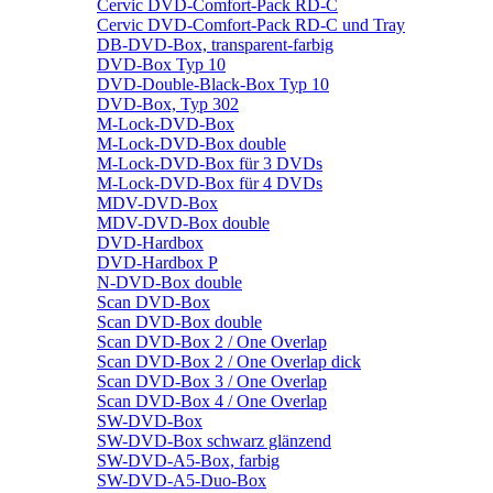
Cervic DVD-Comfort-Pack RD-C
Cervic DVD-Comfort-Pack RD-C und Tray
DB-DVD-Box, transparent-farbig
DVD-Box Typ 10
DVD-Double-Black-Box Typ 10
DVD-Box, Typ 302
M-Lock-DVD-Box
M-Lock-DVD-Box double
M-Lock-DVD-Box für 3 DVDs
M-Lock-DVD-Box für 4 DVDs
MDV-DVD-Box
MDV-DVD-Box double
DVD-Hardbox
DVD-Hardbox P
N-DVD-Box double
Scan DVD-Box
Scan DVD-Box double
Scan DVD-Box 2 / One Overlap
Scan DVD-Box 2 / One Overlap dick
Scan DVD-Box 3 / One Overlap
Scan DVD-Box 4 / One Overlap
SW-DVD-Box
SW-DVD-Box schwarz glänzend
SW-DVD-A5-Box, farbig
SW-DVD-A5-Duo-Box