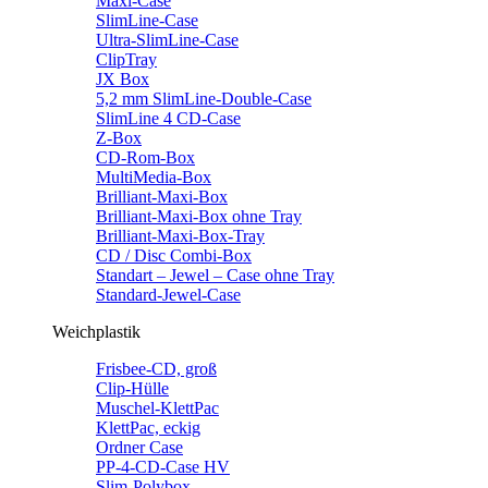
Maxi-Case
SlimLine-Case
Ultra-SlimLine-Case
ClipTray
JX Box
5,2 mm SlimLine-Double-Case
SlimLine 4 CD-Case
Z-Box
CD-Rom-Box
MultiMedia-Box
Brilliant-Maxi-Box
Brilliant-Maxi-Box ohne Tray
Brilliant-Maxi-Box-Tray
CD / Disc Combi-Box
Standart – Jewel – Case ohne Tray
Standard-Jewel-Case
Weichplastik
Frisbee-CD, groß
Clip-Hülle
Muschel-KlettPac
KlettPac, eckig
Ordner Case
PP-4-CD-Case HV
Slim-Polybox