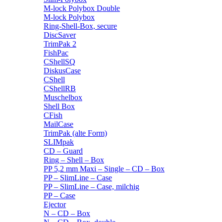
M-lock Polybox Double
M-lock Polybox
Ring-Shell-Box, secure
DiscSaver
TrimPak 2
FishPac
CShellSQ
DiskusCase
CShell
CShellRB
Muschelbox
Shell Box
CFish
MailCase
TrimPak (alte Form)
SLIMpak
CD – Guard
Ring – Shell – Box
PP 5,2 mm Maxi – Single – CD – Box
PP – SlimLine – Case
PP – SlimLine – Case, milchig
PP – Case
Ejector
N – CD – Box