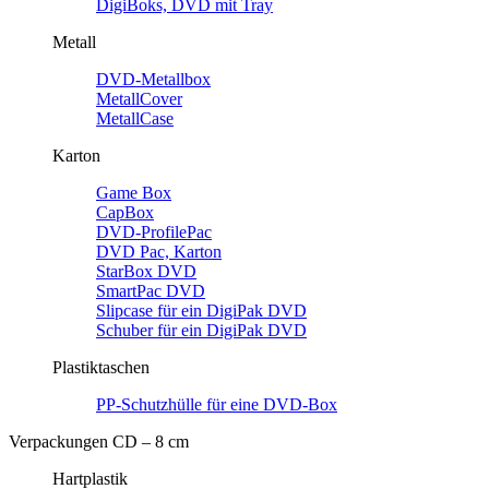
DigiBoks, DVD mit Tray
Metall
DVD-Metallbox
MetallCover
MetallCase
Karton
Game Box
CapBox
DVD-ProfilePac
DVD Pac, Karton
StarBox DVD
SmartPac DVD
Slipcase für ein DigiPak DVD
Schuber für ein DigiPak DVD
Plastiktaschen
PP-Schutzhülle für eine DVD-Box
Verpackungen CD – 8 cm
Hartplastik