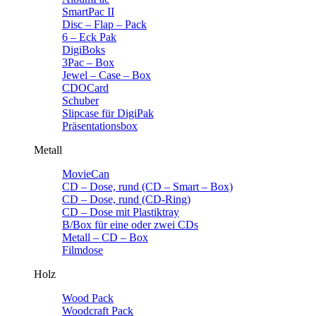
SmartPac II
Disc – Flap – Pack
6 – Eck Pak
DigiBoks
3Pac – Box
Jewel – Case – Box
CDOCard
Schuber
Slipcase für DigiPak
Präsentationsbox
Metall
MovieCan
CD – Dose, rund (CD – Smart – Box)
CD – Dose, rund (CD-Ring)
CD – Dose mit Plastiktray
B/Box für eine oder zwei CDs
Metall – CD – Box
Filmdose
Holz
Wood Pack
Woodcraft Pack